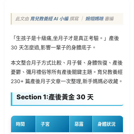
此文由
育兒教養經 AI 小編
撰寫 ｜
婉翎媽咪
審編
「生孩子是十級痛,坐月子才是真正考驗。」產後
30 天怎麼過,影響一輩子的身體底子。
本文整合月子方式比較、月子餐、身體恢復、產後
憂鬱、彌月禮俗等所有產後關鍵主題。育兒教養經
230+ 篇產後月子文章一次整理,新手媽媽必收藏。
Section 1:產後黃金 30 天
時間
子宮
惡露
身體狀況