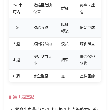
24 小
收縮至肚臍
疼痛、虛
鮮紅
時內
位置
弱
暗紅
1 週
持續收縮
開始下床
轉淡
2 週
縮回骨盆內
淡黃
哺乳建立
接近孕前大
體力慢慢
4 週
結束
小
恢復
6 週
完全復原
無
產檢回診
第 1 週重點
觀察出血量(超過 1 小時換 1 片產褥墊要回診)