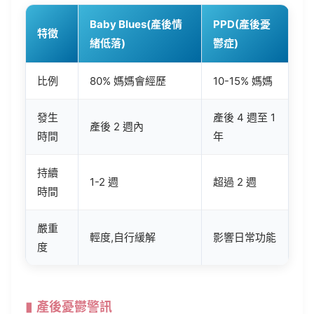
Baby Blues(產後情
PPD(產後憂
特徵
緒低落)
鬱症)
比例
80% 媽媽會經歷
10-15% 媽媽
發生
產後 4 週至 1
產後 2 週內
時間
年
持續
1-2 週
超過 2 週
時間
嚴重
輕度,自行緩解
影響日常功能
度
產後憂鬱警訊