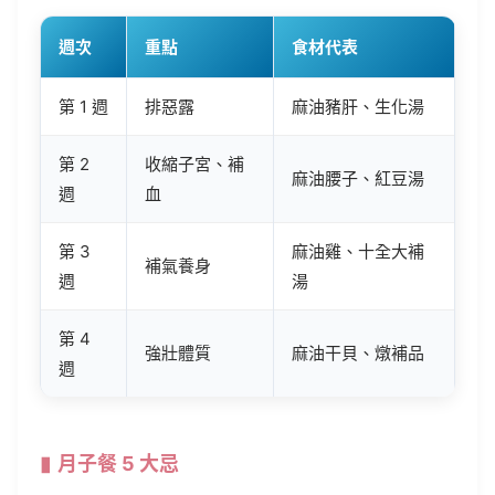
週次
重點
食材代表
第 1 週
排惡露
麻油豬肝、生化湯
第 2
收縮子宮、補
麻油腰子、紅豆湯
週
血
第 3
麻油雞、十全大補
補氣養身
週
湯
第 4
強壯體質
麻油干貝、燉補品
週
月子餐 5 大忌