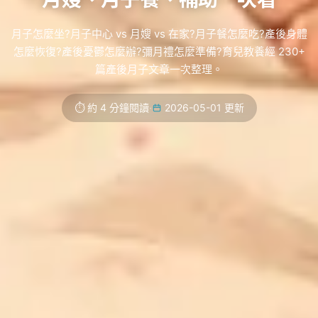
月子怎麼坐?月子中心 vs 月嫂 vs 在家?月子餐怎麼吃?產後身體
怎麼恢復?產後憂鬱怎麼辦?彌月禮怎麼準備?育兒教養經 230+
篇產後月子文章一次整理。
⏱ 約 4 分鐘閱讀
·
2026-05-01 更新