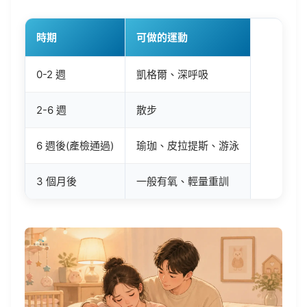
時期
可做的運動
0-2 週
凱格爾、深呼吸
2-6 週
散步
6 週後(產檢通過)
瑜珈、皮拉提斯、游泳
3 個月後
一般有氧、輕量重訓