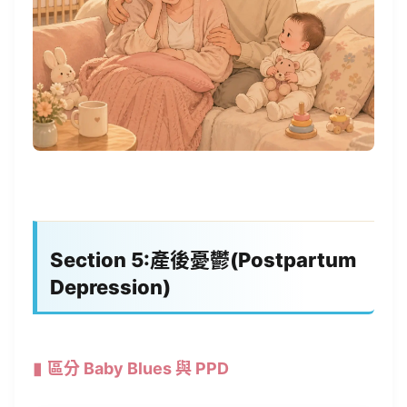
Section 5:產後憂鬱(Postpartum
Depression)
區分 Baby Blues 與 PPD