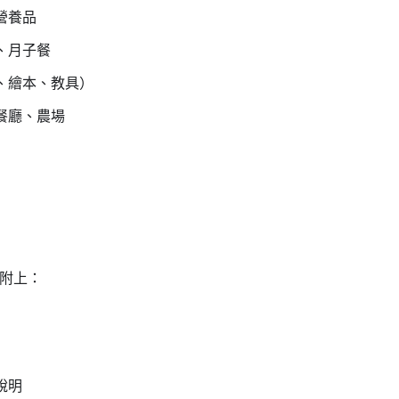
營養品
、月子餐
、繪本、教具）
餐廳、農場
附上：
說明