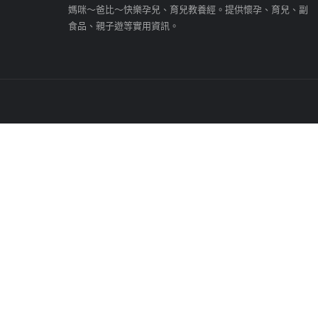
媽咪～爸比～快樂孕兒、育兒教養經。提供懷孕、育兒、副
食品、親子遊等實用資訊。