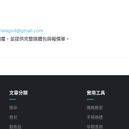
aisgod@gmail.com
內回覆，並提供完整媒體包與報價單。
文章分類
實用工具
懷孕
媽媽教室
育兒
手冊換禮
副食品
孕期查詢