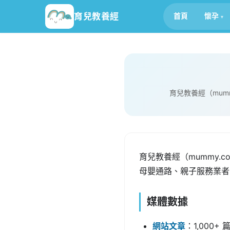
跳
育兒教養經
首頁
懷孕
至
主
要
內
容
育兒教養經（mumm
育兒教養經（mummy.
母嬰通路、親子服務業者
媒體數據
網站文章
：1,000+